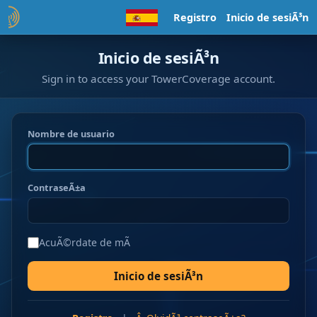
Registro
Inicio de sesiÃ³n
Inicio de sesiÃ³n
Sign in to access your TowerCoverage account.
Nombre de usuario
ContraseÃ±a
AcuÃ©rdate de mÃ­
Inicio de sesiÃ³n