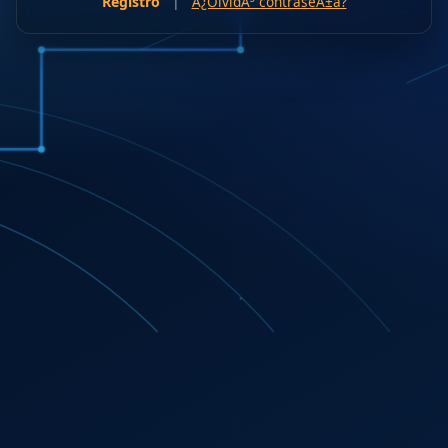
Registro
|
Â¿OlvidÃ³ contraseÃ±a?